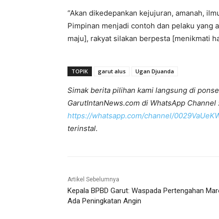
“Akan dikedepankan kejujuran, amanah, ilmu
Pimpinan menjadi contoh dan pelaku yang 
maju], rakyat silakan berpesta [menikmati h
TOPIK
garut alus
Ugan Djuanda
Simak berita pilihan kami langsung di ponse
GarutIntanNews.com di WhatsApp Channel 
https://whatsapp.com/channel/0029VaUe
terinstal.
Artikel Sebelumnya
Kepala BPBD Garut: Waspada Pertengahan Mar
Ada Peningkatan Angin