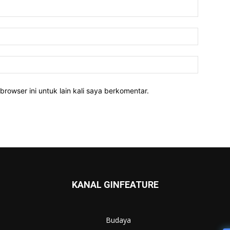
Nama:*
Email:*
Website:
rowser ini untuk lain kali saya berkomentar.
KANAL GINFEATURE
Budaya