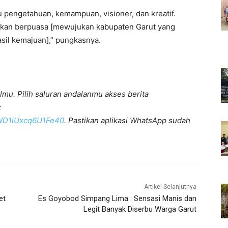
 pengetahuan, kemampuan, visioner, dan kreatif.
akan berpuasa [mewujukan kabupaten Garut yang
asil kemajuan],” pungkasnya.
lmu. Pilih saluran andalanmu akses berita
:
KWD1iUxcq6U1Fe40
. Pastikan aplikasi WhatsApp sudah
Artikel Selanjutnya
et
Es Goyobod Simpang Lima : Sensasi Manis dan
Legit Banyak Diserbu Warga Garut