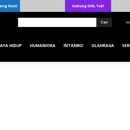
ang Kami
Gabung GIN, Yuk!
Cari
Ma
AYA HIDUP
HUMANIORA
INTANBIZ
OLAHRAGA
SER