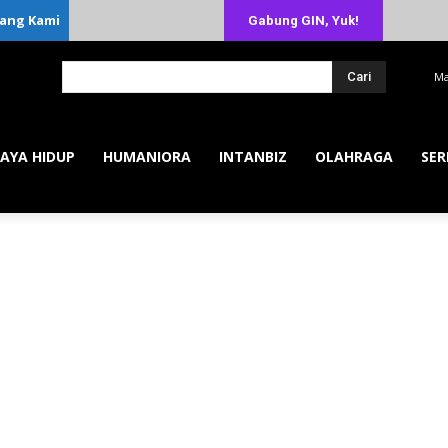
ang Kami
Gabung GIN, Yuk!
Cari
Ma
AYA HIDUP
HUMANIORA
INTANBIZ
OLAHRAGA
SER