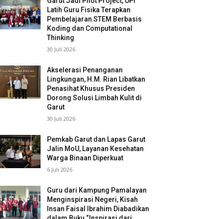
Garut Jadi Pilot Project, UPI
Latih Guru Fisika Terapkan
Pembelajaran STEM Berbasis
Koding dan Computational
Thinking
30 Juli 2026
Akselerasi Penanganan
Lingkungan, H.M. Rian Libatkan
Penasihat Khusus Presiden
Dorong Solusi Limbah Kulit di
Garut
30 Juli 2026
Pemkab Garut dan Lapas Garut
Jalin MoU, Layanan Kesehatan
Warga Binaan Diperkuat
6 Juli 2026
Guru dari Kampung Pamalayan
Menginspirasi Negeri, Kisah
Insan Faisal Ibrahim Diabadikan
dalam Buku “Inspirasi dari