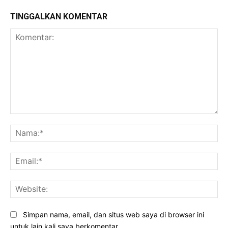
TINGGALKAN KOMENTAR
Komentar:
Na
Ema
Web
Simpan nama, email, dan situs web saya di browser ini
untuk lain kali saya berkomentar.