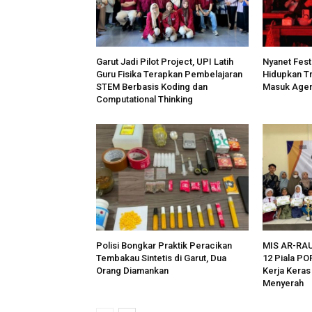
Garut Jadi Pilot Project, UPI Latih
Nyanet Fest
Guru Fisika Terapkan Pembelajaran
Hidupkan Tr
STEM Berbasis Koding dan
Masuk Agen
Computational Thinking
Polisi Bongkar Praktik Peracikan
MIS AR-RA
Tembakau Sintetis di Garut, Dua
12 Piala PO
Orang Diamankan
Kerja Kera
Menyerah