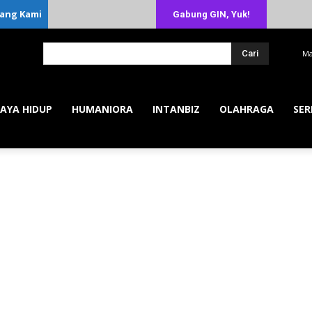
ang Kami
Gabung GIN, Yuk!
Cari
Ma
AYA HIDUP
HUMANIORA
INTANBIZ
OLAHRAGA
SER