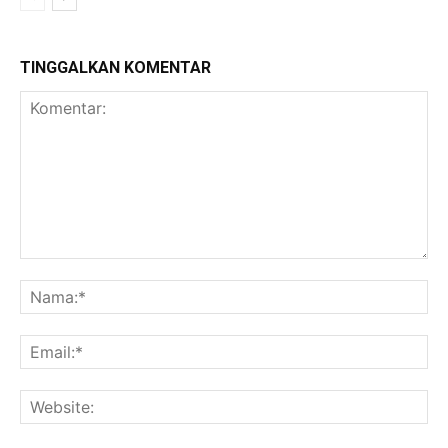
TINGGALKAN KOMENTAR
Komentar:
Na
Ema
Web