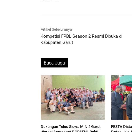
Artikel Sebelumnya
Kompetisi FPBL Season 2 Resmi Dibuka di
Kabupaten Garut
Baca Juga
Dukungan Tulus Siswa MIN 4 Garut
FESTA Dista
Warnai Semangat PORSENI, Bukti
Petani Jual