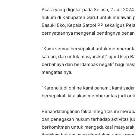
Acara yang digelar pada Selasa, 2 Juli 202
hukum di Kabupaten Garut untuk melawan pr
Basuki Eko, Kepala Satpol PP sekaligus Pe
pernyataannya mengenai pentingnya penanda
“Kami semua bersepakat untuk memberantas d
satuan, dan untuk masyarakat,” ujar Usep B
berbahaya dan berdampak negatif bagi masy
mengatasinya.
“Karena judi online kami pahami, kami sada
bersepakat, kita akan memberantas judi onl
Penandatanganan fakta integritas ini merup
dan penegakan hukum terhadap aktivitas ju
berkomitmen untuk mengedukasi masyarakat
tindakan hukum yang diperlukan untuk menc