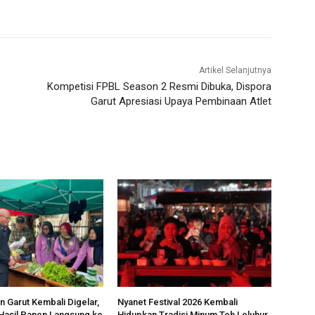
Artikel Selanjutnya
Kompetisi FPBL Season 2 Resmi Dibuka, Dispora
Garut Apresiasi Upaya Pembinaan Atlet
n Garut Kembali Digelar,
Nyanet Festival 2026 Kembali
 Hasil Panen Langsung ke
Hidupkan Tradisi Minum Teh Leluhur,