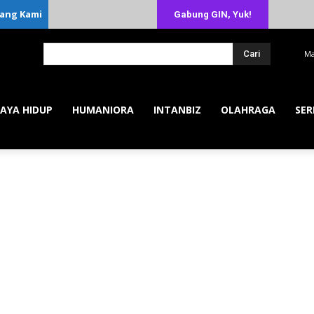
ang Kami
Gabung GIN, Yuk!
Cari
Ma
AYA HIDUP
HUMANIORA
INTANBIZ
OLAHRAGA
SER