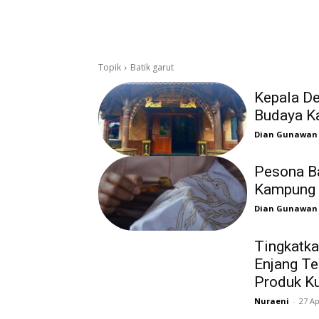
Topik
Batik garut
Kepala De
Budaya K
Dian Gunawan
Pesona Ba
Kampung 
Dian Gunawan
Tingkatka
Enjang Te
Produk Ku
Nuraeni
-
27 Ap