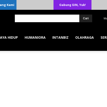
ang Kami
Gabung GIN, Yuk!
Cari
Ma
AYA HIDUP
HUMANIORA
INTANBIZ
OLAHRAGA
SER