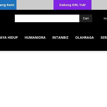
ang Kami
Gabung GIN, Yuk!
Cari
Ma
AYA HIDUP
HUMANIORA
INTANBIZ
OLAHRAGA
SER