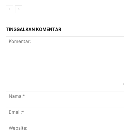
TINGGALKAN KOMENTAR
Komentar:
Na
Ema
Web