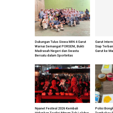
Dukungan Tulus Siswa MIN 4 Garut
Garut Intern
Warnai Semangat PORSENI, Bukti
Siap Terba
Madrasah Negeri dan Swasta
Garut ke Ma
Bersatu dalam Sportivitas
Nyanet Festival 2026 Kembali
Polisi Bong
Hidupkan Tradisi Minum Teh Leluhur,
Tembakau Si