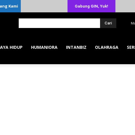
ang Kami
Gabung GIN, Yuk!
Cari
Ma
AYA HIDUP
HUMANIORA
INTANBIZ
OLAHRAGA
SER