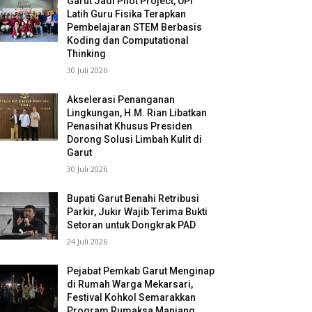
Garut Jadi Pilot Project, UPI
Latih Guru Fisika Terapkan
Pembelajaran STEM Berbasis
Koding dan Computational
Thinking
30 Juli 2026
Akselerasi Penanganan
Lingkungan, H.M. Rian Libatkan
Penasihat Khusus Presiden
Dorong Solusi Limbah Kulit di
Garut
30 Juli 2026
Bupati Garut Benahi Retribusi
Parkir, Jukir Wajib Terima Bukti
Setoran untuk Dongkrak PAD
24 Juli 2026
Pejabat Pemkab Garut Menginap
di Rumah Warga Mekarsari,
Festival Kohkol Semarakkan
Program Rumaksa Manjang