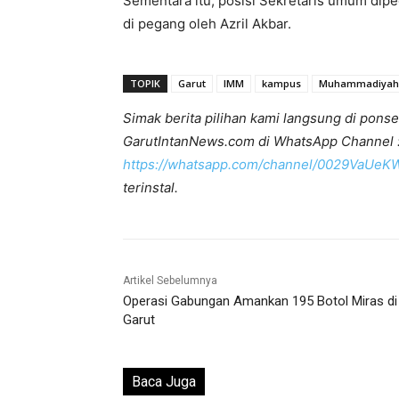
Sementara itu, posisi Sekretaris umum di
di pegang oleh Azril Akbar.
TOPIK
Garut
IMM
kampus
Muhammadiyah
Simak berita pilihan kami langsung di ponse
GarutIntanNews.com di WhatsApp Channel 
https://whatsapp.com/channel/0029VaUe
terinstal.
Artikel Sebelumnya
Operasi Gabungan Amankan 195 Botol Miras di
Garut
Baca Juga