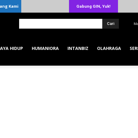
ang Kami
Gabung GIN, Yuk!
Cari
Ma
AYA HIDUP
HUMANIORA
INTANBIZ
OLAHRAGA
SER