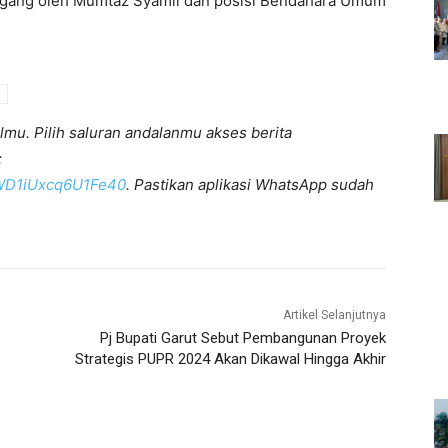
pegang oleh Mumtaz Syamil dan posisi Bendahara Umum
lmu. Pilih saluran andalanmu akses berita
:
KWD1iUxcq6U1Fe40
. Pastikan aplikasi WhatsApp sudah
Artikel Selanjutnya
Pj Bupati Garut Sebut Pembangunan Proyek
Strategis PUPR 2024 Akan Dikawal Hingga Akhir