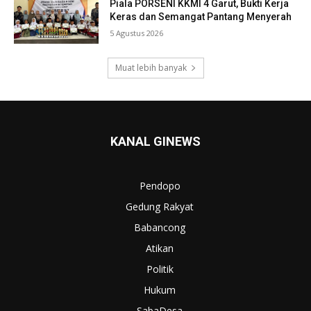
Piala PORSENI KKMI 4 Garut, Bukti Kerja
Keras dan Semangat Pantang Menyerah
5 Agustus 2026
Muat lebih banyak
KANAL GINEWS
Pendopo
Gedung Rakyat
Babancong
Atikan
Politik
Hukum
SabaDesa