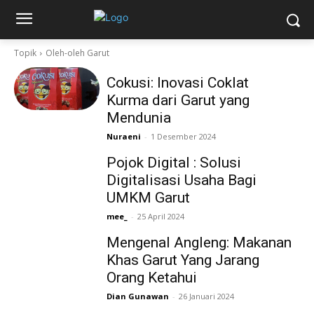
Topik
Oleh-oleh Garut
Cokusi: Inovasi Coklat
Kurma dari Garut yang
Mendunia
Nuraeni
-
1 Desember 2024
Pojok Digital : Solusi
Digitalisasi Usaha Bagi
UMKM Garut
mee_
-
25 April 2024
Mengenal Angleng: Makanan
Khas Garut Yang Jarang
Orang Ketahui
Dian Gunawan
-
26 Januari 2024