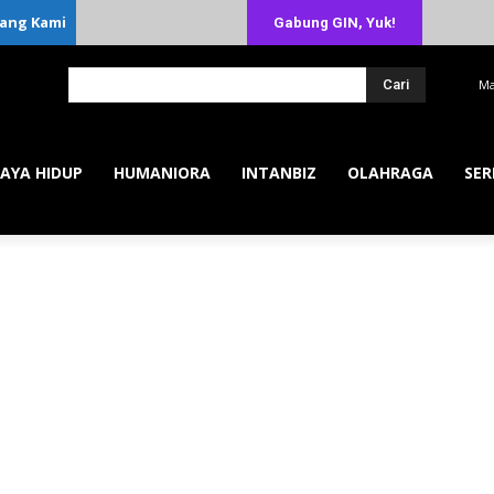
ang Kami
Gabung GIN, Yuk!
Cari
Ma
AYA HIDUP
HUMANIORA
INTANBIZ
OLAHRAGA
SER