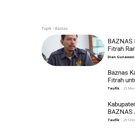
Topik
Baznas
BAZNAS K
Fitrah R
Dian Gunawan
Baznas Ka
Fitrah un
Taufik
-
25 Mar
Kabupaten
BAZNAS 
Taufik
-
29 Feb