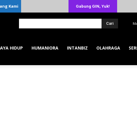
ang Kami
Gabung GIN, Yuk!
Cari
Ma
AYA HIDUP
HUMANIORA
INTANBIZ
OLAHRAGA
SER