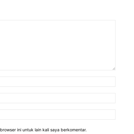
Nama:*
Email:*
Website:
rowser ini untuk lain kali saya berkomentar.