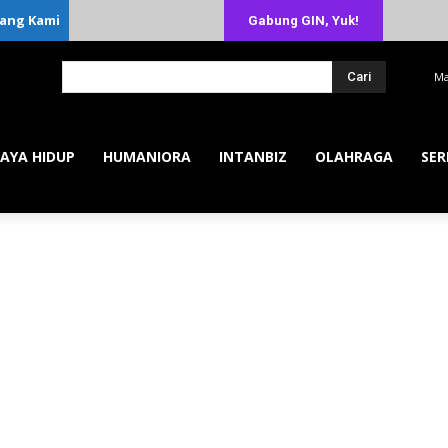
ang Kami
Gabung GIN, Yuk!
Cari
Ma
AYA HIDUP
HUMANIORA
INTANBIZ
OLAHRAGA
SER