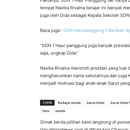
Faktanya, SDN 1 Haur Panggung tak hanya 
tempat Navika Rivalna belajar ini banyak me
juga oleh Dida sebagai Kepala Sekolah SDN
Baca juga :
SDN Haurpanggung 1 Berikan Apr
“SDN 1 Haur panggung juga banyak prestasi
saja, ungkap Dida.”
Navika Rivalna menoreh prestasi yang luar
mengharumkan nama sekolahnya dan juga Ka
menjadi motivasi bagi anak-anak Garut yang 
TOPIK
Budaya sunda
Garut Intan
Garut Intan
Seni
sunda
Simak berita pilihan kami langsung di ponse
GarutIntanNews.com di WhatsApp Channel 