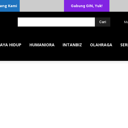
ang Kami
Gabung GIN, Yuk!
Cari
Ma
AYA HIDUP
HUMANIORA
INTANBIZ
OLAHRAGA
SER