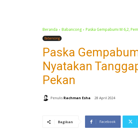
Beranda
Babancong
Paska Gempabumi M 6,2, Pem
Babancong
Paska Gempabumi
Nyatakan Tanggap
Pekan
Penulis
Rachman Esha
28 April 2024
Facebook
Bagikan