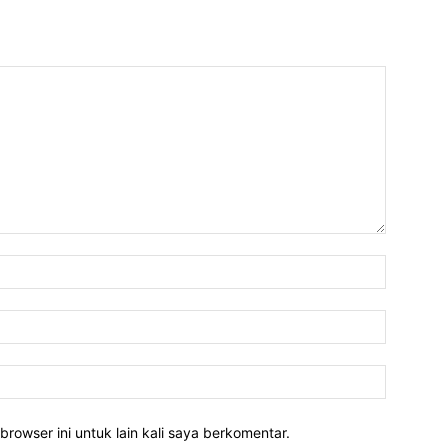
Nama:*
Email:*
Website:
rowser ini untuk lain kali saya berkomentar.