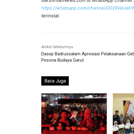
GarutIntanNews.com di WhatsApp Channel 
https://whatsapp.com/channel/0029VaUe
terinstal.
Artikel Sebelumnya
Dasep Badrussalam Apresiasi Pelaksanaan Ge
Pesona Budaya Garut
Baca Juga