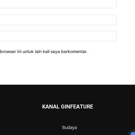
Nama:*
Email:*
Website:
rowser ini untuk lain kali saya berkomentar.
KANAL GINFEATURE
Budaya