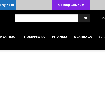
ang Kami
Gabung GIN, Yuk!
Cari
Ma
AYA HIDUP
HUMANIORA
INTANBIZ
OLAHRAGA
SER