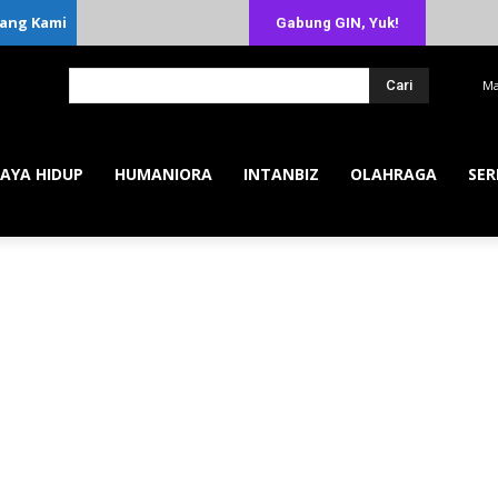
ang Kami
Gabung GIN, Yuk!
Cari
Ma
AYA HIDUP
HUMANIORA
INTANBIZ
OLAHRAGA
SER