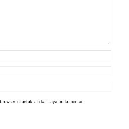
Nama:*
Email:*
Website:
rowser ini untuk lain kali saya berkomentar.