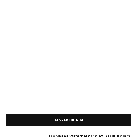
BANYAK DIBACA
Tropikana Waterpark Ciplaz Garut, Kolam