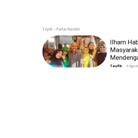
Topik
Partai Nasdm
Ilham Habi
Masyaraka
Mendenga
Taufik
-
6 Agus