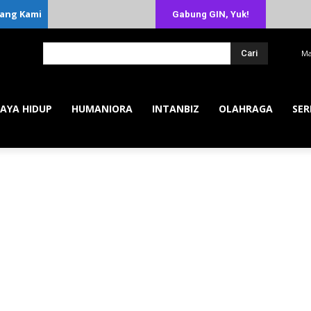
ang Kami
Gabung GIN, Yuk!
Cari
Ma
AYA HIDUP
HUMANIORA
INTANBIZ
OLAHRAGA
SER