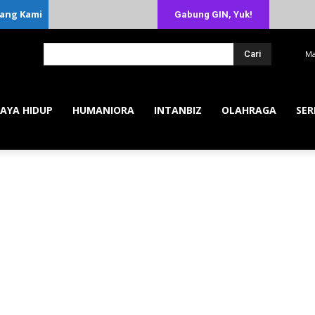
ang Kami
Gabung GIN, Yuk!
Cari
Ma
AYA HIDUP
HUMANIORA
INTANBIZ
OLAHRAGA
SER