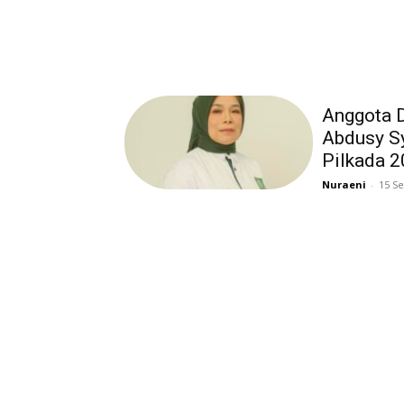
Anggota D
Abdusy Sy
Pilkada 
Nuraeni
-
15 S