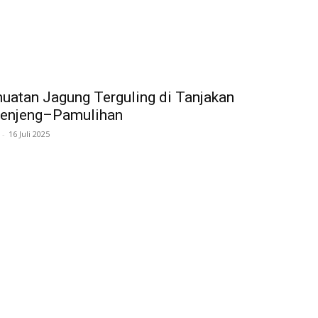
uatan Jagung Terguling di Tanjakan
kenjeng–Pamulihan
-
16 Juli 2025