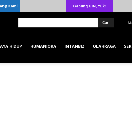
ang Kami
Gabung GIN, Yuk!
Cari
Ma
AYA HIDUP
HUMANIORA
INTANBIZ
OLAHRAGA
SER