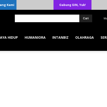
ang Kami
Gabung GIN, Yuk!
Cari
Ma
AYA HIDUP
HUMANIORA
INTANBIZ
OLAHRAGA
SER