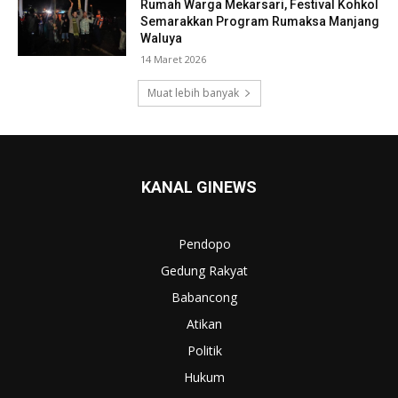
Rumah Warga Mekarsari, Festival Kohkol
Semarakkan Program Rumaksa Manjang
Waluya
14 Maret 2026
Muat lebih banyak
KANAL GINEWS
Pendopo
Gedung Rakyat
Babancong
Atikan
Politik
Hukum