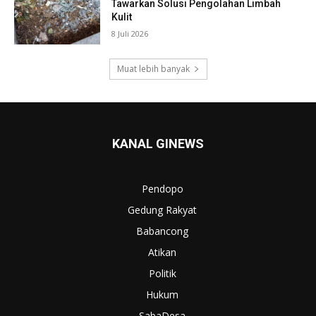
Tawarkan Solusi Pengolahan Limbah
Kulit
8 Juli 2026
Muat lebih banyak
KANAL GINEWS
Pendopo
Gedung Rakyat
Babancong
Atikan
Politik
Hukum
SabaDesa