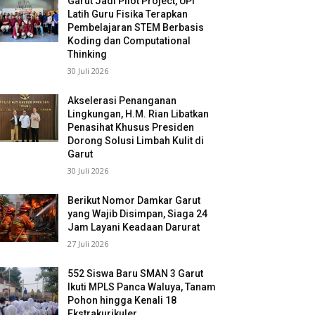
Garut Jadi Pilot Project, UPI
Latih Guru Fisika Terapkan
Pembelajaran STEM Berbasis
Koding dan Computational
Thinking
30 Juli 2026
Akselerasi Penanganan
Lingkungan, H.M. Rian Libatkan
Penasihat Khusus Presiden
Dorong Solusi Limbah Kulit di
Garut
30 Juli 2026
Berikut Nomor Damkar Garut
yang Wajib Disimpan, Siaga 24
Jam Layani Keadaan Darurat
27 Juli 2026
552 Siswa Baru SMAN 3 Garut
Ikuti MPLS Panca Waluya, Tanam
Pohon hingga Kenali 18
Ekstrakurikuler