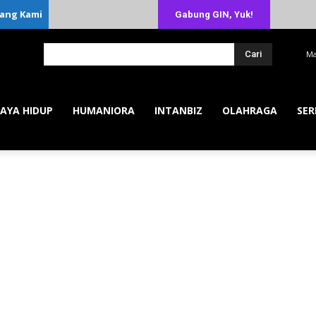
ang Kami
Gabung GIN, Yuk!
Cari
Ma
AYA HIDUP
HUMANIORA
INTANBIZ
OLAHRAGA
SER