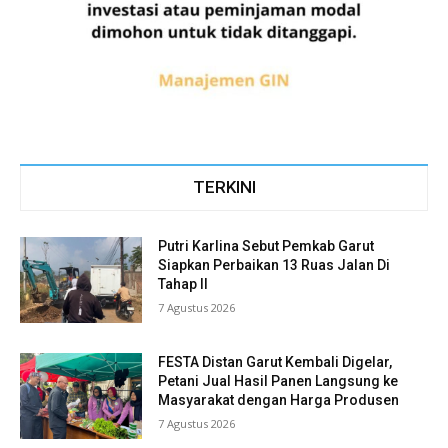
TERKINI
Putri Karlina Sebut Pemkab Garut
Siapkan Perbaikan 13 Ruas Jalan Di
Tahap II
7 Agustus 2026
FESTA Distan Garut Kembali Digelar,
Petani Jual Hasil Panen Langsung ke
Masyarakat dengan Harga Produsen
7 Agustus 2026