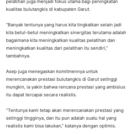
pelatihan juga menjadi fokus utama bagi peningkatan
kualitas bulutangkis di kabupaten Garut.
“Banyak tentunya yang harus kita tingkatkan selain jadi
kita betul-betul meningkatkan sinergitas terutama adalah
bagaimana kita meningkatkan kualitas pelatihan dan
meningkatkan kualitas dari pelatihan itu sendiri,”
tambahnya.
Asep juga menegaskan komitmennya untuk
merencanakan prestasi bulutangkis di Garut setinggi
mungkin, ia yakin bahwa rencana prestasi yang ambisius
itu dapat tercapai secara realistis.
“Tentunya kami tetap akan merencanakan prestasi yang
setinggi tingginya, dan itu pun adalah suatu hal yang
realistis kami bisa lakukan,” katanya dengan optimis.