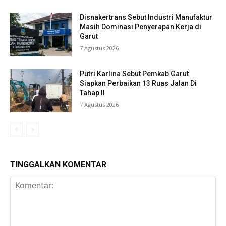
Disnakertrans Sebut Industri Manufaktur
Masih Dominasi Penyerapan Kerja di
Garut
7 Agustus 2026
Putri Karlina Sebut Pemkab Garut
Siapkan Perbaikan 13 Ruas Jalan Di
Tahap II
7 Agustus 2026
TINGGALKAN KOMENTAR