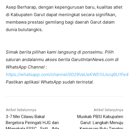
Asep Berharap, dengan kepengurusan baru, kualitas atlet
di Kabupaten Garut dapat meningkat secara signifikan,
membawa prestasi gemilang bagi daerah Garut dalam
dunia bulutangkis.
Simak berita pilihan kami langsung di ponselmu. Pilih
saluran andalanmu akses berita GarutIntanNews.com di
WhatsApp Channel :
https://whatsapp.com/channel/0029VaUeKWD1iUxcq6U1Fe4
Pastikan aplikasi WhatsApp sudah terinstal.
Artikel Sebelumnya
Artikel Selanjutnya
3-7 Mei Cilawu Bakal
Muskab PBSI Kabupaten
Bergelora Peringati HJG dan
Garut: Langkah Menuju
Milangkala FSSC, Sstt… Ada
Kemajuan Bulu Tangkis