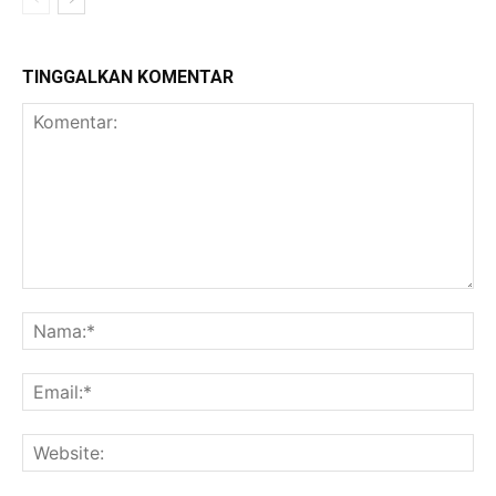
TINGGALKAN KOMENTAR
Komentar:
Na
Ema
Web