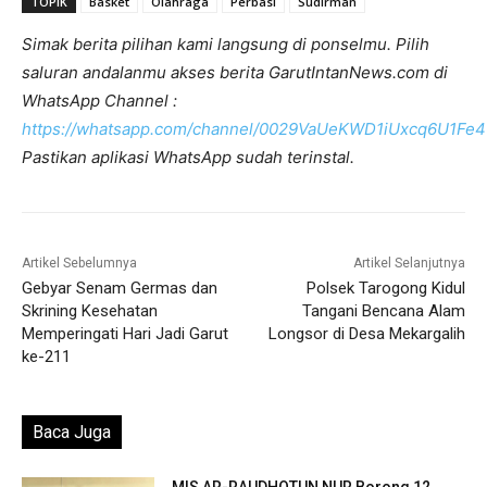
TOPIK
Basket
Olahraga
Perbasi
Sudirman
Simak berita pilihan kami langsung di ponselmu. Pilih
saluran andalanmu akses berita GarutIntanNews.com di
WhatsApp Channel :
https://whatsapp.com/channel/0029VaUeKWD1iUxcq6U1Fe4
Pastikan aplikasi WhatsApp sudah terinstal.
Artikel Sebelumnya
Artikel Selanjutnya
Gebyar Senam Germas dan
Polsek Tarogong Kidul
Skrining Kesehatan
Tangani Bencana Alam
Memperingati Hari Jadi Garut
Longsor di Desa Mekargalih
ke-211
Baca Juga