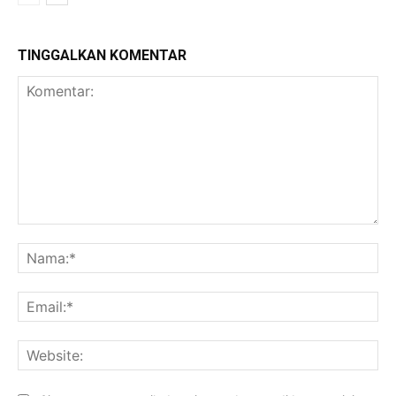
TINGGALKAN KOMENTAR
Komentar:
Na
Ema
Web