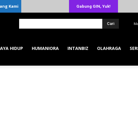
ang Kami
Gabung GIN, Yuk!
Cari
Ma
AYA HIDUP
HUMANIORA
INTANBIZ
OLAHRAGA
SER