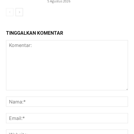
5 Agustus 2026
TINGGALKAN KOMENTAR
Komentar:
Na
Ema
Web