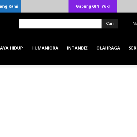
ang Kami
Gabung GIN, Yuk!
Cari
Ma
AYA HIDUP
HUMANIORA
INTANBIZ
OLAHRAGA
SER