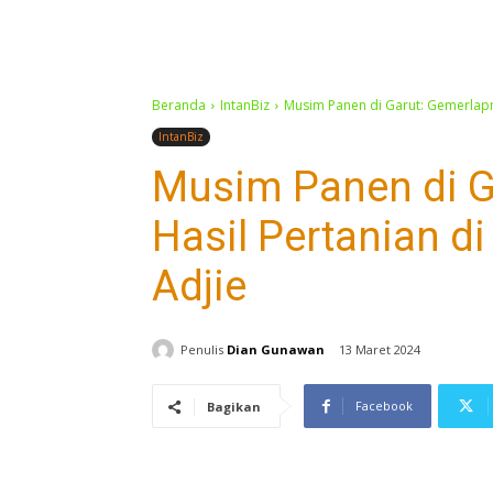
Beranda
IntanBiz
Musim Panen di Garut: Gemerlapnya
IntanBiz
Musim Panen di G
Hasil Pertanian di
Adjie
Penulis
Dian Gunawan
13 Maret 2024
Facebook
Bagikan