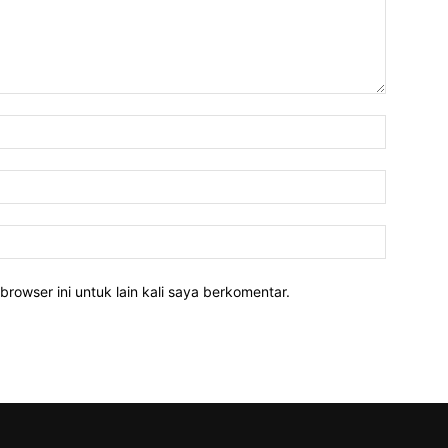
Nama:*
Email:*
Website:
rowser ini untuk lain kali saya berkomentar.