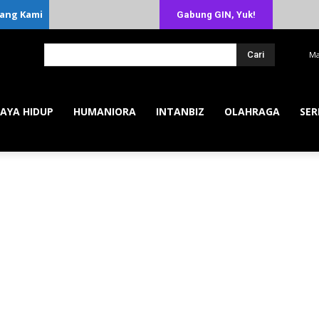
ang Kami
Gabung GIN, Yuk!
Cari
Ma
AYA HIDUP
HUMANIORA
INTANBIZ
OLAHRAGA
SER