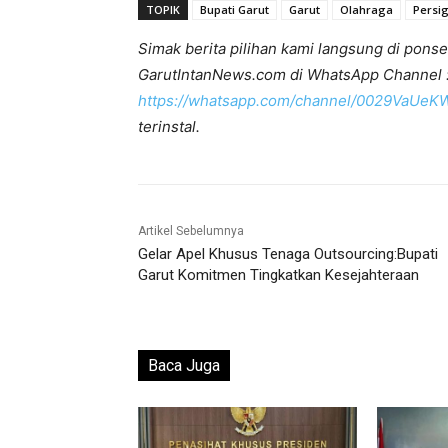
TOPIK
Bupati Garut
Garut
Olahraga
Persi
Simak berita pilihan kami langsung di ponse
GarutIntanNews.com di WhatsApp Channel 
https://whatsapp.com/channel/0029VaUe
terinstal.
Artikel Sebelumnya
Gelar Apel Khusus Tenaga Outsourcing:Bupati
Garut Komitmen Tingkatkan Kesejahteraan
Baca Juga