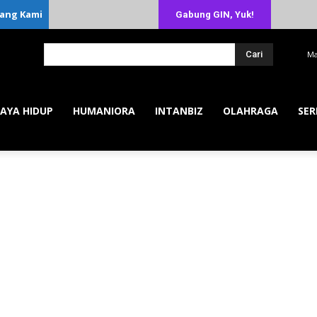
ang Kami
Gabung GIN, Yuk!
Cari
Ma
AYA HIDUP
HUMANIORA
INTANBIZ
OLAHRAGA
SER