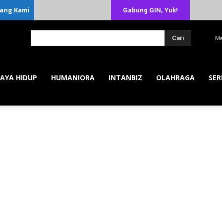
ang Kami
Gabung GIN, Yuk!
Cari
Ma
AYA HIDUP
HUMANIORA
INTANBIZ
OLAHRAGA
SER