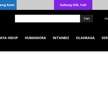
ang Kami
Gabung GIN, Yuk!
Cari
Ma
AYA HIDUP
HUMANIORA
INTANBIZ
OLAHRAGA
SER