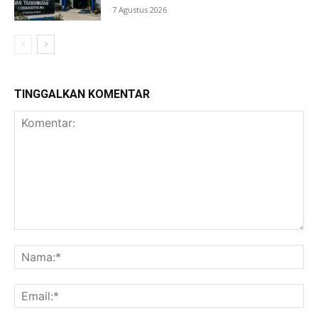
7 Agustus 2026
TINGGALKAN KOMENTAR
Komentar:
Na
Ema