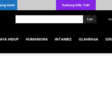
ang Kami
Gabung GIN, Yuk!
Cari
Ma
AYA HIDUP
HUMANIORA
INTANBIZ
OLAHRAGA
SER