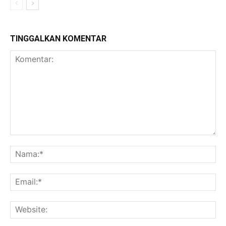
TINGGALKAN KOMENTAR
Komentar:
Na
Ema
Web